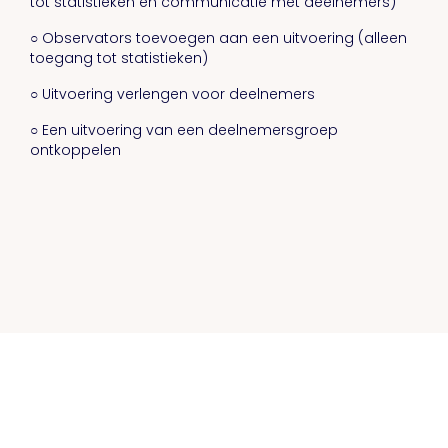
tot statistieken en communicatie met deelnemers)
○ Observators toevoegen aan een uitvoering (alleen
toegang tot statistieken)
○ Uitvoering verlengen voor deelnemers
○ Een uitvoering van een deelnemersgroep
ontkoppelen
Kennisbank
Release notes
Privacy statement
Customer Education
by