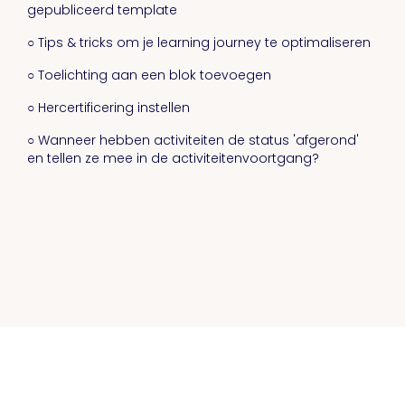
gepubliceerd template
○ Tips & tricks om je learning journey te optimaliseren
○ Toelichting aan een blok toevoegen
○ Hercertificering instellen
○ Wanneer hebben activiteiten de status 'afgerond'
en tellen ze mee in de activiteitenvoortgang?
Kennisbank
Release notes
Privacy statement