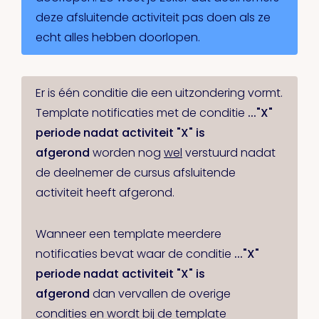
deze afsluitende activiteit pas doen als ze
echt alles hebben doorlopen.
Er is één conditie die een uitzondering vormt.
Template notificaties met de conditie
..."X"
periode nadat activiteit "X" is
afgerond
worden nog
wel
verstuurd nadat
de deelnemer de cursus afsluitende
activiteit heeft afgerond.
Wanneer een template meerdere
notificaties bevat waar de conditie
.
.."X"
periode nadat activiteit "X" is
afgerond
dan vervallen de overige
condities en wordt bij de template